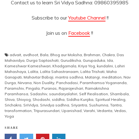
Contact us to learn Sri Vidya Sadhna: 09860395985
Subscribe to our
Youtube Channel
!!
Join us on
Facebook
!!
advait
,
avdhoot
,
Bala
,
Bhog aur Moksha
,
Brahman
,
Chakra
,
Das
Mahavidya
,
Durga Saptashati
,
Gurudiksha
,
Gurupaduka
,
Ida
,
Kameshwar Kameshwari
,
Khadgamala
,
Kriya Yog
,
kundalini
,
Lahiri
Mahashaya
,
Lalita
,
Lalita Sahastranaam
,
Lalita Trishati
,
Maha
Ganapati
,
Mahavtar Babaji
,
mantra sadhna
,
Matangi
,
meditation
,
Nav
Durga
,
Nirvana
,
Non Duality
,
Panchadasi
,
Paramhamsa Yogananda
,
Paramshiv
,
Pingala
,
Puranas
,
Rajarajeshari
,
Ramakrishna
Paramhansa
,
Sadashiv
,
saundaryalahiri
,
Self Realisation
,
Shambala
,
Shiva
,
Shivyog
,
Shodashi
,
siddha
,
Siddha Kunjika
,
Spiritual Healing
,
Srichakra
,
SriVidya
,
Srividya sadhna
,
Sriyantra
,
Sushumna
,
Tantra
,
transformation
,
Tripurasundari
,
Upanishad
,
Varahi
,
Vedanta
,
Vedas
,
Yoga
SHARE