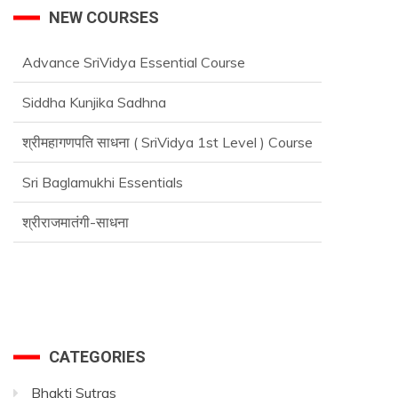
NEW COURSES
Advance SriVidya Essential Course
Siddha Kunjika Sadhna
श्रीमहागणपति साधना ( SriVidya 1st Level ) Course
Sri Baglamukhi Essentials
श्रीराजमातंगी-साधना
Advance SriVidya Essential Course
CATEGORIES
Bhakti Sutras