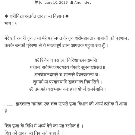
January 10, 2018
Anamdev
◆ श्रीविद्या अंतर्गत द्वादशान्त विज्ञान ◆
भाग : १
मेरे शरीरधारी गुरु तथा मेरे पराजगत के गुरु श्रीमहावतार बाबाजी को प्रणाम ,
करके उनकी प्रेरणा से ये महत्वपूर्ण ज्ञान आपतक पहुचा रहा हूँ ।
ॐ शिवेन वचसात्वा गिरिशाच्छावदामसि।
यथान: सर्वमिज्जगदयक्ष्य गंगवहे सुमनाऽअसत॥
अनर्घफ़लदात्रे च शास्त्रे वैवस्वतस्य च।
तुमयर्मध्य प्रदास्यामि द्वादशान्त निवासिने॥
ॐ उमामहेश्वराभ्याम नम: हस्तयोर्घ्य समर्पयामि॥
……… द्वादशान्त नामका एक शब्द ऊपरी पूजा विधान की अर्घ्य श्लोक में आया
हैं ।
शिव पूजा के विधि में अर्घ्य देने का यह श्लोक है ।
शिव को द्वादशान्त निवासने कहा है ।