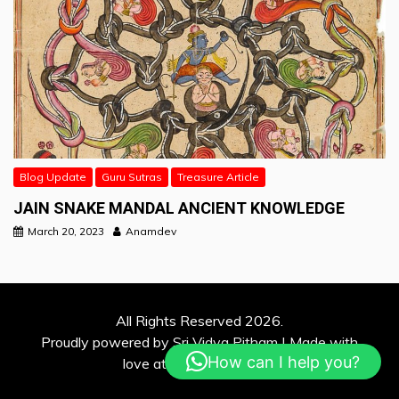
Blog Update
Guru Sutras
Treasure Article
JAIN SNAKE MANDAL ANCIENT KNOWLEDGE
March 20, 2023
Anamdev
All Rights Reserved 2026.
Proudly powered by Sri Vidya Pitham | Made with
How can I help you?
love at Davina Solutions