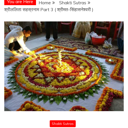
You are Here
Home
Shakti Sutras
श्रीललिता सहस्रनाम Part 3 ( श्रीमत-सिंहासनेश्वरी )
Shakti Sutras