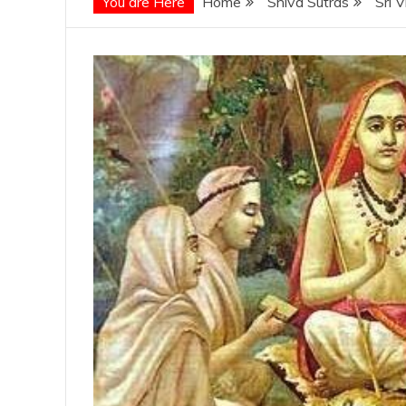
You are Here
Home
Shiva Sutras
Sri 