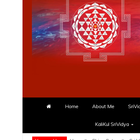
Home
About Me
SriVi
KaliKul SriVidya