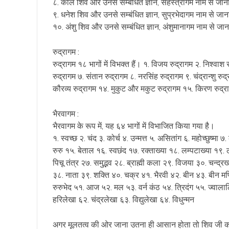
८. काल शिव और उनसे सम्बंधित ज्ञान, सहस्त्रागम नाम से जान
९. धनेश शिव और उनसे सम्बंधित ज्ञान, सुप्रभेदागम नाम से जान
१०. अंशु शिव और उनसे सम्बंधित ज्ञान, अंशुमानागम नाम से जान
रुद्रागम :
रुद्रागम १८ भागों में विभक्त हैं। १. विजय रुद्रागम २. निश्वाश र
रुद्रागम ७. संतान रुद्रागम ८. नरसिंह रुद्रागम ९. चंद्रान्शु रु
कौरव्य रुद्रागम १४. मुकुट और मकुट रुद्रागम १५. किरण रुद्र
भैरवागम :
भैरवागम के रूप में, यह ६४ भागों में विभाजित किया गया है।
१. स्वच्छ २. चंद ३. कोर्च ४. उन्मत्त ५. असितांग ६. महोच्छुष्म
रुरु १५. बेताल १६. स्वछंद १७. रक्ताख्या १८. लम्पटाख्या १९.
पिचू तंत्र २७. समुद्भव २८. ब्राह्मी कला २९. विजया ३०. चन्द्रख
३८. नाता ३९. शक्ति ४०. चक्र ४१. भैरवी ४२. बीन ४३. बीन मण
रुरुभेद ५१. आज ५२. मल ५३. वर्न कंठ ५४. त्रिदंग ५५. ज्वाला
हरिलेखा ६२. चंद्रलेखा ६३. विद्युलेखा ६४. विधुन्मन
अगर मूलतत्व की ओर जाना उतना ही आसान होता तो शिव जी क