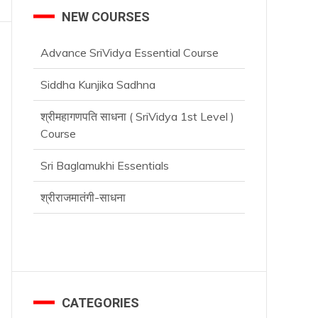
NEW COURSES
Advance SriVidya Essential Course
Siddha Kunjika Sadhna
श्रीमहागणपति साधना ( SriVidya 1st Level )
Course
Sri Baglamukhi Essentials
श्रीराजमातंगी-साधना
Advance SriVidya Essential Course
CATEGORIES