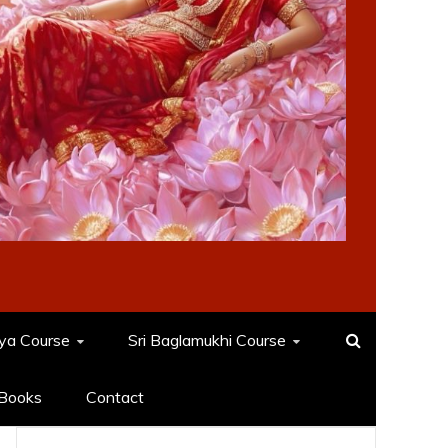
dya Course
Sri Baglamukhi Course
Books
Contact