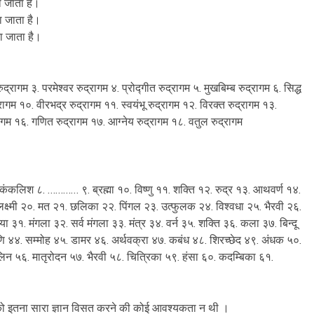
ा जाता है।
ा जाता है।
ा जाता है।
ुद्रागम ३. परमेश्वर रुद्रागम ४. प्रोद्गीत रुद्रागम ५. मुखबिम्ब रुद्रागम ६. सिद्ध
द्रागम १०. वीरभद्र रुद्रागम ११. स्वयंभू रुद्रागम १२. विरक्त रुद्रागम १३.
ागम १६. गणित रुद्रागम १७. आग्नेय रुद्रागम १८. वतुल रुद्रागम
ा ७. कंकलिश ८. ………… ९. ब्रह्मा १०. विष्णु ११. शक्ति १२. रुद्र १३. आथवर्ण १४.
 लक्ष्मी २०. मत २१. छलिका २२. पिंगल २३. उत्फुलक २४. विश्वधा २५. भैरवी २६.
्या ३१. मंगला ३२. सर्व मंगला ३३. मंत्र ३४. वर्न ३५. शक्ति ३६. कला ३७. बिन्दू
ि ४४. सम्मोह ४५. डामर ४६. अर्थवक्रा ४७. कबंध ४८. शिरच्छेद ४९. अंधक ५०.
लिन ५६. मातृरोदन ५७. भैरवी ५८. चित्रिका ५९. हंसा ६०. कदम्बिका ६१.
ो इतना सारा ज्ञान विसत करने की कोई आवश्यकता न थी ।