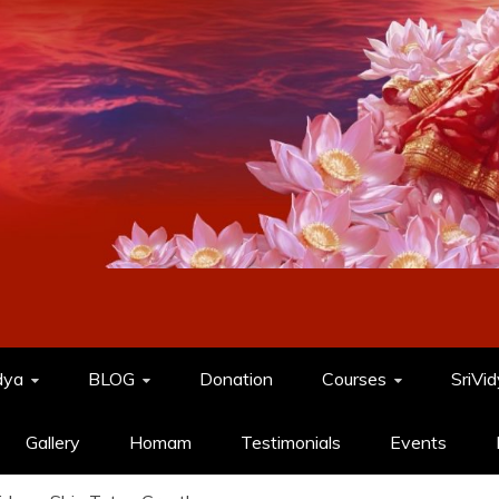
dya
BLOG
Donation
Courses
SriVi
Gallery
Homam
Testimonials
Events