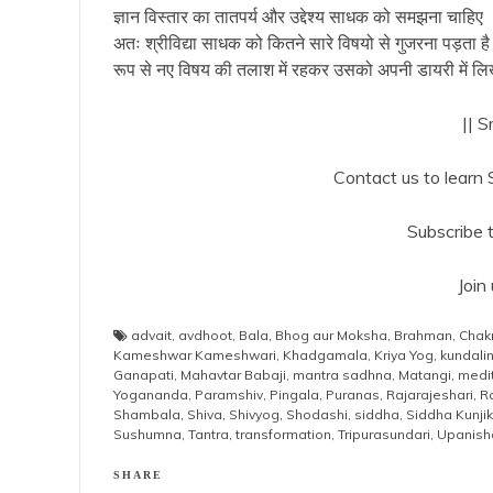
ज्ञान विस्तार का तातपर्य और उद्देश्य साधक को समझना चाहिए 
अतः श्रीविद्या साधक को कितने सारे विषयो से गुजरना पड़ता है 
रूप से नए विषय की तलाश में रहकर उसको अपनी डायरी में लिखते ह
|| S
Contact us to lear
Subscribe 
Join
advait
,
avdhoot
,
Bala
,
Bhog aur Moksha
,
Brahman
,
Chak
Kameshwar Kameshwari
,
Khadgamala
,
Kriya Yog
,
kundalin
Ganapati
,
Mahavtar Babaji
,
mantra sadhna
,
Matangi
,
medit
Yogananda
,
Paramshiv
,
Pingala
,
Puranas
,
Rajarajeshari
,
R
Shambala
,
Shiva
,
Shivyog
,
Shodashi
,
siddha
,
Siddha Kunji
Sushumna
,
Tantra
,
transformation
,
Tripurasundari
,
Upanish
SHARE