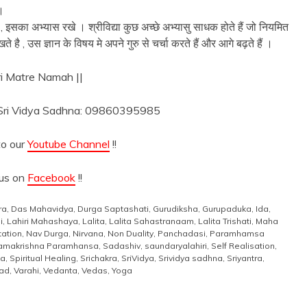
।
, इसका अभ्यास रखे । श्रीविद्या कुछ अच्छे अभ्यासु साधक होते हैं जो नियमित
ै , उस ज्ञान के विषय मे अपने गुरु से चर्चा करते हैं और आगे बढ़ते हैं ।
ri Matre Namah ||
n Sri Vidya Sadhna: 09860395985
to our
Youtube Channel
!!
 us on
Facebook
!!
ra
,
Das Mahavidya
,
Durga Saptashati
,
Gurudiksha
,
Gurupaduka
,
Ida
,
i
,
Lahiri Mahashaya
,
Lalita
,
Lalita Sahastranaam
,
Lalita Trishati
,
Maha
ation
,
Nav Durga
,
Nirvana
,
Non Duality
,
Panchadasi
,
Paramhamsa
amakrishna Paramhansa
,
Sadashiv
,
saundaryalahiri
,
Self Realisation
,
ka
,
Spiritual Healing
,
Srichakra
,
SriVidya
,
Srividya sadhna
,
Sriyantra
,
ad
,
Varahi
,
Vedanta
,
Vedas
,
Yoga