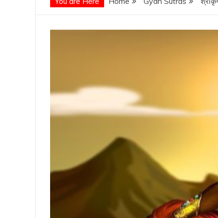
You are Here
Home
Gyan Sutras
श्रीक