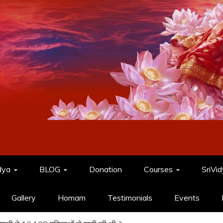
dya
BLOG
Donation
Courses
SriVi
Gallery
Homam
Testimonials
Events