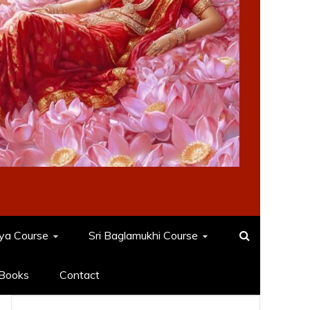
dya Course
Sri Baglamukhi Course
Books
Contact