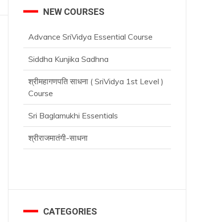
NEW COURSES
Advance SriVidya Essential Course
Siddha Kunjika Sadhna
श्रीमहागणपति साधना ( SriVidya 1st Level )
Course
Sri Baglamukhi Essentials
श्रीराजमातंगी-साधना
Advance SriVidya Essential Course
CATEGORIES