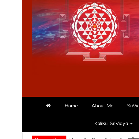
Home
About Me
SriVi
KaliKul SriVidya