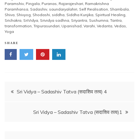
Paramshiv
,
Pingala
,
Puranas
,
Rajarajeshari
,
Ramakrishna
Paramhansa
,
Sadashiv
,
saundaryalahiri
,
Self Realisation
,
Shambala
,
Shiva
,
Shivyog
,
Shodashi
,
siddha
,
Siddha Kunjika
,
Spiritual Healing
,
Srichakra
,
SriVidya
,
Srividya sadhna
,
Sriyantra
,
Sushumna
,
Tantra
,
transformation
,
Tripurasundari
,
Upanishad
,
Varahi
,
Vedanta
,
Vedas
,
Yoga
SHARE
Post
Sri Vidya – Sadashiv Tatva (सदाशिव तत्व) 4
navigation
Sri Vidya – Sadashiv Tatva (सदाशिव तत्व)1