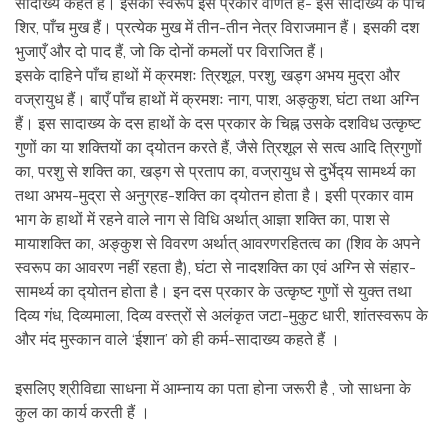
सादाख्य कहते हैं। इसका स्वरूप इस प्रकार वर्णित है- इस सादाख्य के पाँच
शिर, पाँच मुख हैं। प्रत्येक मुख में तीन-तीन नेत्र विराजमान हैं। इसकी दश
भुजाएँ और दो पाद हैं, जो कि दोनों कमलों पर विराजित हैं।
इसके दाहिने पाँच हाथों में क्रमशः त्रिशूल, परशु, खड्ग अभय मुद्रा और
वज्रायुध हैं। बाएँ पाँच हाथों में क्रमशः नाग, पाश, अङ्कुश, घंटा तथा अग्‍नि
हैं। इस सादाख्य के दस हाथों के दस प्रकार के चिह्न उसके दशविध उत्कृष्‍ट
गुणों का या शक्‍तियों का द्‍योतन करते हैं, जैसे त्रिशूल से सत्व आदि त्रिगुणों
का, परशु से शक्‍ति का, खड्‍ग से प्रताप का, वज्रायुध से दुर्भेद्‍य सामर्थ्य का
तथा अभय-मुद्रा से अनुग्रह-शक्‍ति का द्‍योतन होता है। इसी प्रकार वाम
भाग के हाथों में रहने वाले नाग से विधि अर्थात् आज्ञा शक्‍ति का, पाश से
मायाशक्‍ति का, अङ्कुश से विवरण अर्थात् आवरणरहितत्व का (शिव के अपने
स्वरूप का आवरण नहीं रहता है), घंटा से नादशक्‍ति का एवं अग्‍नि से संहार-
सामर्थ्य का द्‍योतन होता है। इन दस प्रकार के उत्कृष्‍ट गुणों से युक्‍त तथा
दिव्य गंध, दिव्यमाला, दिव्य वस्‍त्रों से अलंकृत जटा-मुकुट धारी, शांतस्वरूप के
और मंद मुस्कान वाले ‘ईशान’ को ही कर्म-सादाख्य कहते हैं ।
इसलिए श्रीविद्या साधना में आम्नाय का पता होना जरूरी है , जो साधना के
कुल का कार्य करती हैं ।