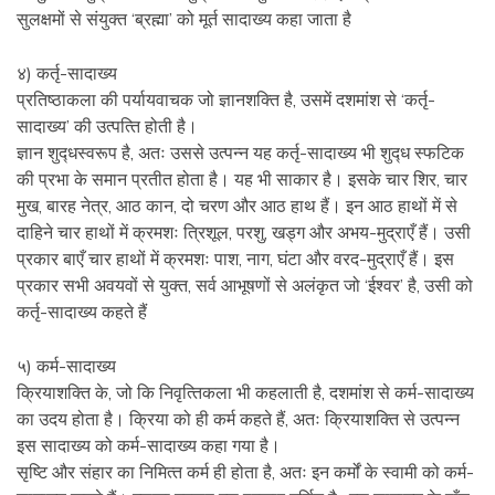
सुलक्षमों से संयुक्‍त ‘ब्रह्मा’ को मूर्त सादाख्य कहा जाता है
४) कर्तृ-सादाख्य
प्रतिष्‍ठाकला की पर्यायवाचक जो ज्ञानशक्‍ति है, उसमें दशमांश से ‘कर्तृ-
सादाख्य’ की उत्पत्‍ति होती है।
ज्ञान शुद्‍धस्वरूप है, अतः उससे उत्पन्‍न यह कर्तृ-सादाख्य भी शुद्‍ध स्फटिक
की प्रभा के समान प्रतीत होता है। यह भी साकार है। इसके चार शिर, चार
मुख, बारह नेत्र, आठ कान, दो चरण और आठ हाथ हैं। इन आठ हाथों में से
दाहिने चार हाथों में क्रमशः त्रिशूल, परशु, खड्‍ग और अभय-मुद्राएँ हैं। उसी
प्रकार बाएँ चार हाथों में क्रमशः पाश, नाग, घंटा और वरद-मुद्राएँ हैं। इस
प्रकार सभी अवयवों से युक्‍त, सर्व आभूषणों से अलंकृत जो ‘ईश्‍वर’ है, उसी को
कर्तृ-सादाख्य कहते हैं
५) कर्म-सादाख्य
क्रियाशक्‍ति के, जो कि निवृत्‍तिकला भी कहलाती है, दशमांश से कर्म-सादाख्य
का उदय होता है। क्रिया को ही कर्म कहते हैं, अतः क्रियाशक्‍ति से उत्पन्‍न
इस सादाख्य को कर्म-सादाख्य कहा गया है।
सृष्‍टि और संहार का निमित्‍त कर्म ही होता है, अतः इन कर्मों के स्वामी को कर्म-