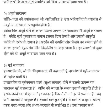
सभी तत्वों के आलयभूत सदाशिव को ‘शिव-सादाख्य’ कहा गया है।
२) अमूर्त सादाख्य
शांति-कला की पर्यायवाचक जो ‘आदिशक्‍ति’ है, उस आदिशक्‍ति के दशमांश से
अमूर्त-सादाख्य का प्रादुर्भाव होता है।
आदिशक्‍ति अमूर्त होने के कारण उससे उत्पन्‍न यह सादाख्य भी अमूर्त कहलाता
है। कोटि सूर्य प्रकाश के समान इसका दिव्य तेज है और इसकी आकृति
ज्योति के स्तंभ के समान है। प्रपंच की उत्पत्‍ति और विलय का स्थान होने के
कारण इसको ‘मूलस्तंभ’ और ‘दिव्यलिंग’ भी कहा जाता है। इन लक्षणों से युक्‍त
‘ईश’ को ही ‘अमूर्त सादाख्य’ कहा गया है।
३) मूर्त सादाख्य
इच्छाशक्‍ति के, जो कि ‘विद्‍याकला’ भी कहलाती है, दशमांश से मूर्त-सादाख्य
की सृष्‍टि होती है।
इच्छाशक्‍ति के मूर्तस्वरूप वाली (सूक्ष्म साकार) होने से उससे उत्पन्‍न यह
सादाख्य मूर्त कहलाता है। अग्‍नि की ज्वाला के समान इसकी आकृति होती है।
इसके ऊर्ध्व भाग में एक मनोहर वक्‍त्र है, जिसमें तीन नेत्र विराजमान हैं। यह
सभी अवयवों से संयुक्‍त है। इसकी चार भुजाएँ हैं। ये चारों हाथ कृष्ण-हरिण,
परशु, वरद-मुद्रा और अभय-मुद्राओं से सुशोभित हैं। इस प्रकार सभी