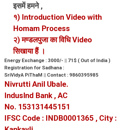
इसमें हमने ,
१) Introduction Video with
Homam Process
२) मण्डलपुजा का विधि Video
सिखाया हैं ।
Energy Exchange : 3000/- || 71$ ( Out of India )
Registration for Sadhana :
SriVidyA PiThaM || Contact : 9860395985
Nivrutti Anil Ubale.
Induslnd Bank , AC
No. 153131445151
IFSC Code : INDB0001365 , City :
Kankavli