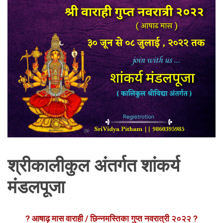
श्रीकालीकुल अंतर्गत शांकर्य
मंडलपूजा
? आषाढ़ मास वाराही / छिन्नमस्तिका गुप्त नवरात्री २०२२ ?