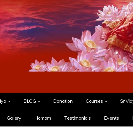
dya
BLOG
Donation
Courses
SriVi
Gallery
Homam
Testimonials
Events