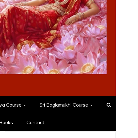
dya Course
Sri Baglamukhi Course
Books
Contact