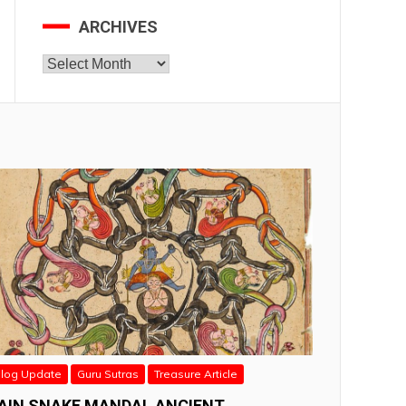
ARCHIVES
Archives
log Update
Guru Sutras
Treasure Article
AIN SNAKE MANDAL ANCIENT