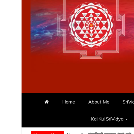
Home
About Me
SriVi
KaliKul SriVidya