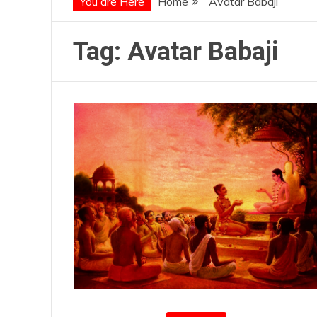
You are Here
Home
Avatar Babaji
Tag:
Avatar Babaji