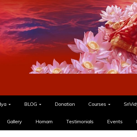
dya
BLOG
Donation
Courses
SriVi
Gallery
Homam
Testimonials
Events