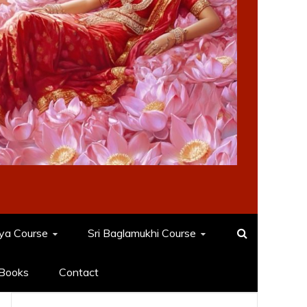
dya Course
Sri Baglamukhi Course
Books
Contact