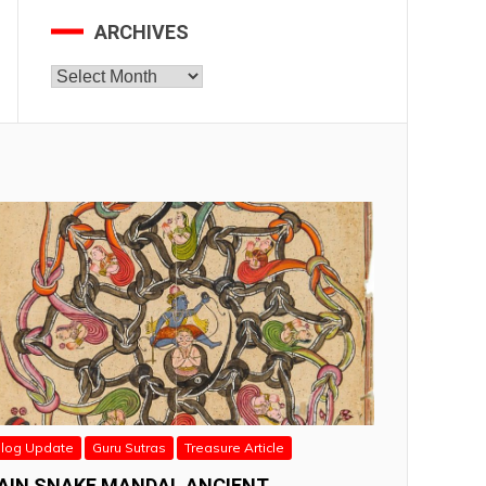
ARCHIVES
Archives
log Update
Guru Sutras
Treasure Article
AIN SNAKE MANDAL ANCIENT