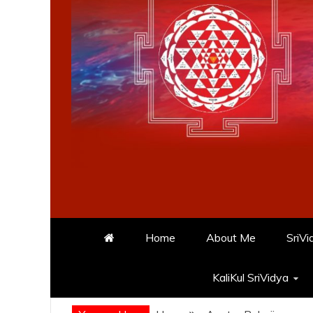
Home
About Me
SriVi
KaliKul SriVidya