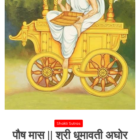
Shakti Sutras
पौष मास || श्री धूमावती अघोर