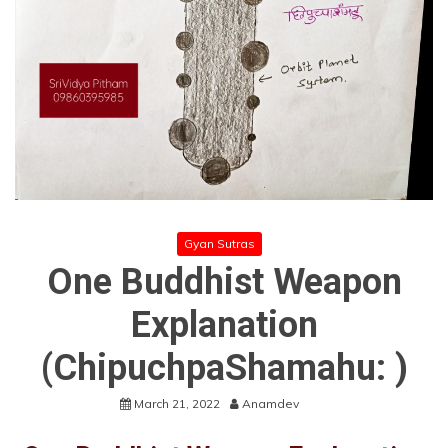
Gyan Sutras
One Buddhist Weapon
Explanation
(ChipuchpaShamahu: )
March 21, 2022
Anamdev