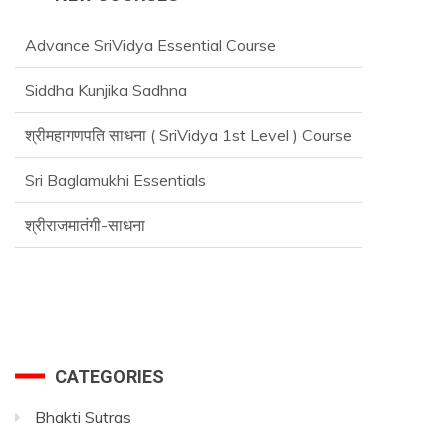
Advance SriVidya Essential Course
Siddha Kunjika Sadhna
श्रीमहागणपति साधना ( SriVidya 1st Level ) Course
Sri Baglamukhi Essentials
श्रीराजमातंगी-साधना
Advance SriVidya Essential Course
CATEGORIES
Bhakti Sutras