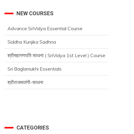
NEW COURSES
Advance SriVidya Essential Course
Siddha Kunjika Sadhna
श्रीमहागणपति साधना ( SriVidya 1st Level ) Course
Sri Baglamukhi Essentials
श्रीराजमातंगी-साधना
Advance SriVidya Essential Course
CATEGORIES