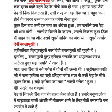
उस समय
श्री महागणपति
को समझ नहीं आया । परंतु _ कुछ दिनों
तक द्रव्य बहते बहते पेड़ के नीचे जमा हो गया । हमारा यहां जैसे
पेड़ से डिंक निकलता हैं , उसी तरह का वह डिंक था । बहुत जमा
होने के कारण उसका आकार गणेश जैसा हुआ ।
कुछ दिन बाद उन्हें इस बात का अंदेशा हुआ , तब उन्होंने उस पेड़
की क्षमा मांगी । स्वर्ण से घिसने के कारण , उससे निकला हुआ डिंक
भी शहद रंग था और उसमें सुवर्ण शक्ति का अंश था । सुवर्ण अर्थात
देवी बगलामुखी
।
श्रीललिता त्रिपुरसुंदरी स्वयं देवी बगलामुखी की पुत्री हैं ।
इसलिए _ बगलामुखी पुत्र हरिद्रा गणपति का अप्रत्यक्ष संबंध
ललिता पुत्र महागणपति से आता हैं ।
अत: उस डिंक से बने गणेश में दोनों की ऊर्जा थी । श्रीमहगानपति
जी ने उस प्रतिमा का श्री हरिद्रा गणेश तत्व से उसी पेड़ के नीचे
पूजन किया । यही प्रतिमा का नाम ” रात्री गणेश ” हुआ ।
रात्री का शब्दार्थ :
पेड़ से निकले डिंक का रंग शहद जैसा होता हैं । हमारे मनुष्य लोक
में कड़वाहट वाली औषधि में मीठापन आने के लिए मीठी वनस्पति रस
उपयोग में लाते हैं ।