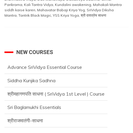
Parikrama
,
Kali Tantra Vidya
,
Kundalini awakening
,
Mahakali Mantra
siddh kaise karen
,
Mahavatar Babaji Kriya Yog
,
SriVidya Diksha
Mantra
,
Tantrik Black Magic
,
YSS Kriya Yoga
,
श्री दत्तात्रेय साधना
NEW COURSES
Advance SriVidya Essential Course
Siddha Kunjika Sadhna
श्रीमहागणपति साधना ( SriVidya 1st Level ) Course
Sri Baglamukhi Essentials
श्रीराजमातंगी-साधना